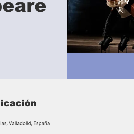
peare
bicación
las, Valladolid, España