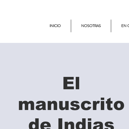
INICIO
NOSOTRAS
EN 
El
manuscrito
de Indias