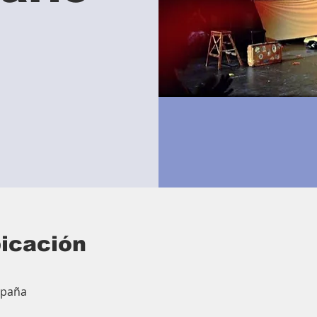
bicación
spaña