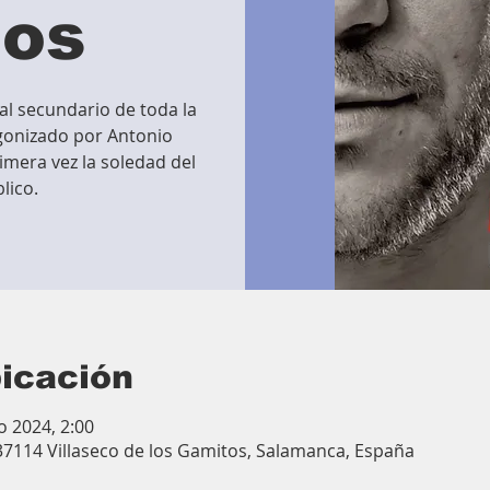
tos
l secundario de toda la
agonizado por Antonio
imera vez la soledad del
lico.
bicación
o 2024, 2:00
 37114 Villaseco de los Gamitos, Salamanca, España