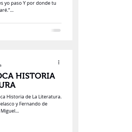
es yo paso Y por donde tu
ré.”...
a
TURA
ca Historia de La Literatura.
Velasco y Fernando de
Miguel...